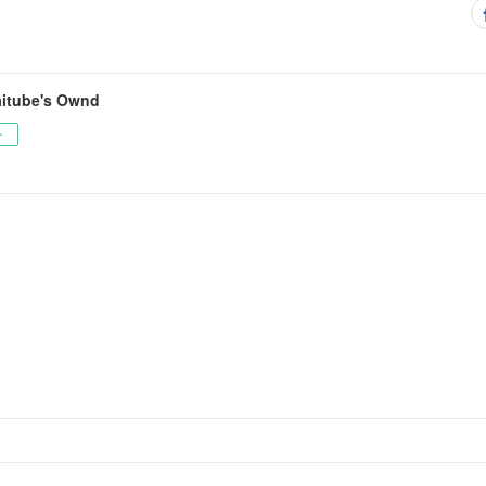
itube's Ownd
ー