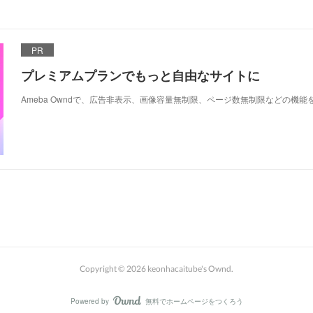
PR
プレミアムプランでもっと自由なサイトに
Ameba Owndで、広告非表示、画像容量無制限、ページ数無制限などの機能
Copyright ©
2026
keonhacaitube's Ownd
.
Powered by
無料でホームページをつくろう
AmebaOwnd