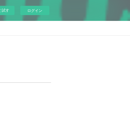
ぐ試す
ログイン